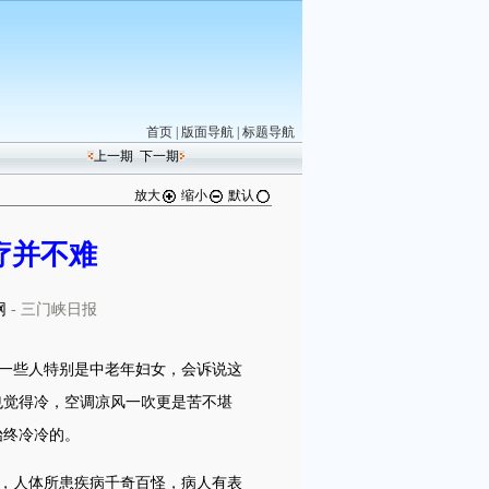
首页
|
版面导航
|
标题导航
上一期
下一期
放大
缩小
默认
疗并不难
网
- 三门峡日报
一些人特别是中老年妇女，会诉说这
也觉得冷，空调凉风一吹更是苦不堪
始终冷冷的。
，人体所患疾病千奇百怪，病人有表