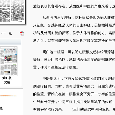
述就表明其客观存在。从西医和中医的角度来看，
从西医的角度理解，这种症状是因为病人腰椎
床征象。交感神经是人体的自主神经，是植物神经
功能及外周血管的循环，位于人体脊椎的前方。当
4
下一版
激之后，就有可能导致人体出现下肢发凉发冷的异
明白这一机理，可以通过腰椎交感神经阻滞进
缓解。神经阻滞治疗，就是把合适浓度的局部麻醉
置，使其产生相应治疗效果。
第03版
中医则认为，下肢发冷这种情况是肾阳亏虚所
实用
到治疗目的。同时，也可以艾灸涌泉穴、肾腧穴进
的位置。肾腧穴在第二腰椎棘突下旁开一寸半的位
中线向外旁开，中间三根手指并拢测量减半的位置
能
有较好的治疗效果。 （三门峡武强中医院院长、