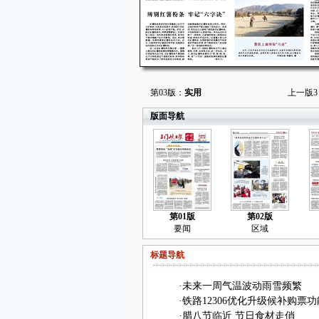
第03版：
实用
上一版
3
版面导航
第01版
第02版
要闻
区域
标题导航
·
未来一周气温波动雨雪频繁
·
铁路12306优化升级候补购票功
·
腊八节临近 节日食材走俏