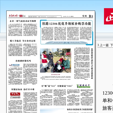
3
上一篇
记
12
单和
旅客