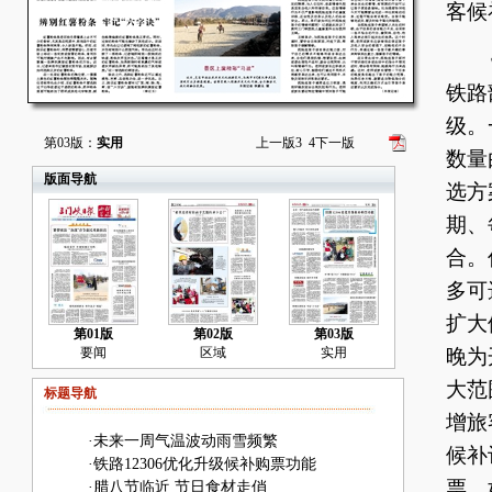
客候
铁
铁路
级。
第03版：
实用
上一版
3
4
下一版
数量
版面导航
选方
期、
合。
多可
扩大
第01版
第02版
第03版
要闻
区域
实用
晚为
大范
标题导航
增旅
·
未来一周气温波动雨雪频繁
候补
·
铁路12306优化升级候补购票功能
票，
·
腊八节临近 节日食材走俏