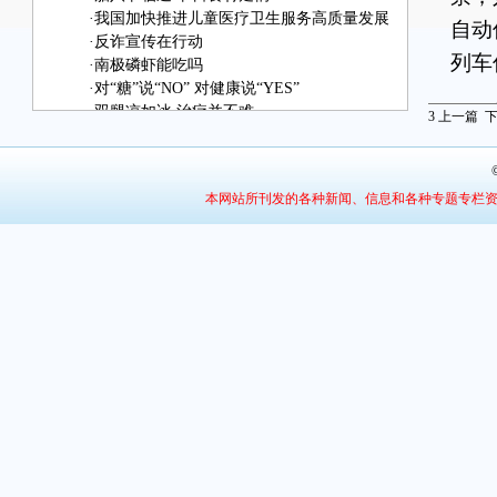
·
我国加快推进儿童医疗卫生服务高质量发展
自动
·
反诈宣传在行动
列车
·
南极磷虾能吃吗
·
对“糖”说“NO” 对健康说“YES”
该
·
双腿凉如冰 治疗并不难
3
上一篇
·
如何应对孤独症孩子的情绪问题？
旅客
·
景区上演精彩“马战”
12
·
辨别红薯粉条 牢记“六字诀”
本网站所刊发的各种新闻、信息和各种专题专栏
平台
台购
个人
准1
为“
款项