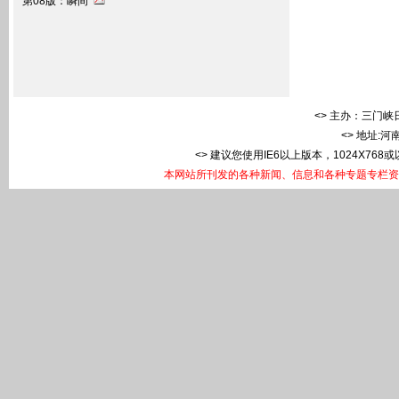
第08版：瞬间
<> 主办：三门峡日
<> 地址:
<> 建议您使用IE6以上版本，1024X768
本网站所刊发的各种新闻、信息和各种专题专栏资