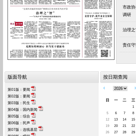
市政协
调研
治理之“
责任守
光辉历
版面导航
按日期查阅
第01版：要闻
第02版：要闻
日
一
二
三
第03版：民生
1
第04版：国内新闻
5
6
7
8
第05版：综合
12
13
14
15
第06版：民声
19
20
21
22
第07版：连线基层
26
27
28
29