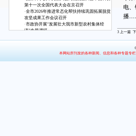
第十一次全国代表大会在京召开
电、
·
全市2026年推进常态化帮扶持续巩固拓展脱贫
播…
攻坚成果工作会议召开
·
市政协开展“发展壮大我市新型农村集体经
“
济”专题调研
3
上一篇
·
治理之“智”
突涨
·
责任守护：筑牢水安全屏障
一点
·
光辉历程映初心 担当实干建新功
本网站所刊发的各种新闻、信息和各种专题专栏
三、
正
防死
情况
要我
在
挖掘
梭，