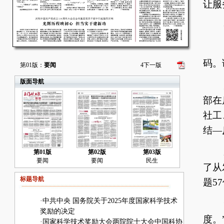
让服
一
走
码。
第01版：
要闻
4
下一版
版面导航
居
部在
社工
结—
2
第01版
第02版
第03版
要闻
要闻
民生
了从
标题导航
题5
·
中共中央 国务院关于2025年度国家科学技术
“
奖励的决定
度。
·
国家科学技术奖励大会两院院士大会中国科协