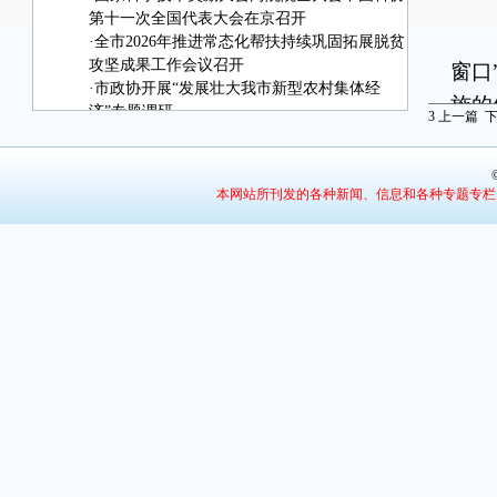
第十一次全国代表大会在京召开
“
·
全市2026年推进常态化帮扶持续巩固拓展脱贫
攻坚成果工作会议召开
窗口
·
市政协开展“发展壮大我市新型农村集体经
施的
济”专题调研
3
上一篇
·
治理之“智”
二
·
责任守护：筑牢水安全屏障
·
光辉历程映初心 担当实干建新功
本网站所刊发的各种新闻、信息和各种专题专栏
如
是“
锦
不同
楼栋
龄老
无”
六