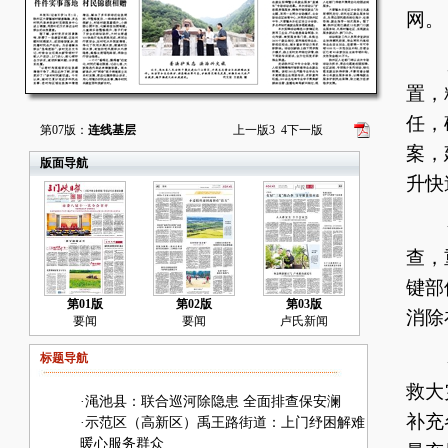
网。
压
置，
任，
第07版：
连线基层
上一版
3
4
下一版
案，
版面导航
升快
全
查，
键部
第01版
第02版
第03版
消除
要闻
要闻
卢氏新闻
标题导航
备
救大
·
渑池县：联合巡河除隐患 全面排查保安澜
补充
·
示范区（高新区）禹王路街道：上门纾困解难
暖心服务群众