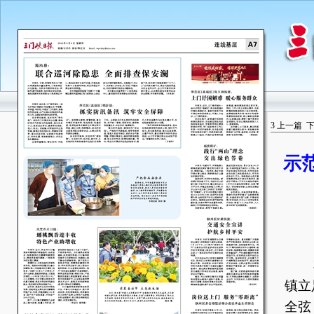
3
上一篇
示
本
镇立
全弦