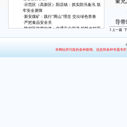
量充
·
示范区（高新区）阳店镇：抓实防汛备汛 筑
牢安全屏障
强
·
新安煤矿：践行“两山”理念 交出绿色答卷
导带
·
严把食品安全关
·
陕州区甘棠街道：交通安全宣讲 护航乡村平
变化
3
上一篇
安
时，
·
灵宝市川口镇：蟠桃飘香迎丰收 特色产业助
增收
置水
本网站所刊发的各种新闻、信息和各种专题专栏
·
消夏音乐节 点亮夜生活
·
陕州区多会场联动举办高校毕业生招聘会
“
·
普法护生态 法治兴文旅
紧盯
·
件件实事落地 村民锦旗相赠
实举
镇相