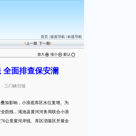
首页
|
版面导航
|
标题导航
上一期
下一期
放大
缩小
默认
 全面排查保安澜
网
- 三门峡日报
叠加影响，小浪底库区水位复增。为
安全防线，渑池县黄河河务局联合小浪
76公里黄河岸线、库区消落区开展全