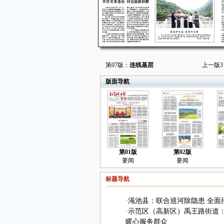
第07版：
连线基层
上一版
3
版面导航
第01版
第02版
要闻
要闻
标题导航
·
渑池县：联合巡河除隐患 全面
·
示范区（高新区）禹王路街道
暖心服务群众