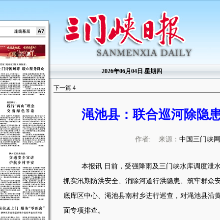
2026年06月04日 星期四
下一篇
4
渑池县：联合巡河除隐患
作者: 来源：
中国三门峡
本报讯 日前，受强降雨及三门峡水库调度泄水
抓实汛期防洪安全、消除河道行洪隐患、筑牢群众
底库区中心、渑池县南村乡进行巡查，对渑池县沿黄
面专项排查。