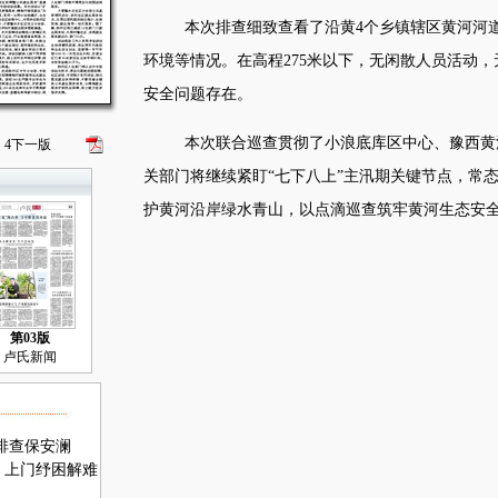
本次排查细致查看了沿黄4个乡镇辖区黄河河
环境等情况。在高程275米以下，无闲散人员活动，
安全问题存在。
本次联合巡查贯彻了小浪底库区中心、豫西黄
4
下一版
关部门将继续紧盯“七下八上”主汛期关键节点，常
护黄河沿岸绿水青山，以点滴巡查筑牢黄河生态安全
第03版
卢氏新闻
排查保安澜
：上门纾困解难