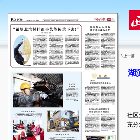
3
上一篇
湖
本
社区
充分
此