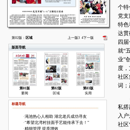
个特
党支
特色
达贯
第02版：
区域
上一版
3
4
下一版
四届
版面导航
就“
业”
度，
社区
词；
第01版
第02版
第03版
要闻
区域
实用
在
标题导航
私搭
入户
·
渑池热心人相助 湖北老兵成功寻友
·
“希望北湾村挂面手艺能传承下去！”
社区
·
精细管理 提质增效