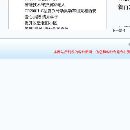
·
智能技术守护居家老人
着再
·
CR200J1-C型复兴号动集动车组亮相西安
·
爱心捐赠 情系学子
“
·
提升改造老旧小区
体情
·
民警“摆摊”揭秘诈骗套路
下一篇
4
·
湖滨区涧河街道：扎实开展“6+N”主题党日活
发表
动
看到
本网站所刊发的各种新闻、信息和各种专题专栏
现
活。
反顾
育年
后，
人也
功
才终