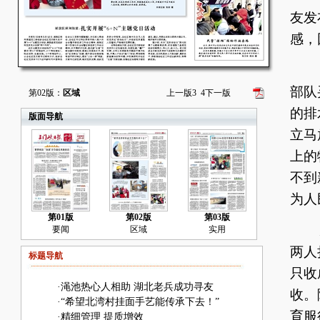
友发
感，
1
部队
第02版：
区域
上一版
3
4
下一版
的排
版面导航
立马
上的
不到
为人
第01版
第02版
第03版
从
要闻
区域
实用
两人
标题导航
只收
·
渑池热心人相助 湖北老兵成功寻友
收。
·
“希望北湾村挂面手艺能传承下去！”
育服
·
精细管理 提质增效