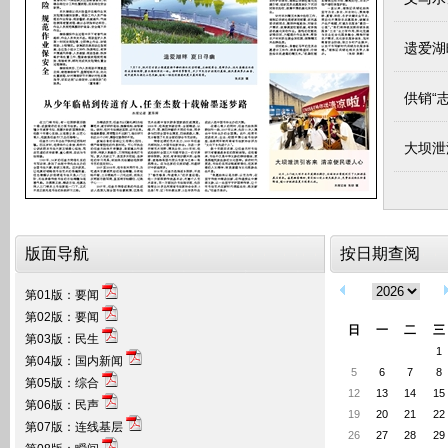
遗爱湖
供销“
大坝泄
从少年
版面导航
按日期查阅
第01版：要闻
第02版：要闻
日
一
二
三
第03版：民生
1
第04版：国内新闻
5
6
7
8
第05版：综合
12
13
14
15
第06版：民声
19
20
21
22
第07版：连线基层
26
27
28
29