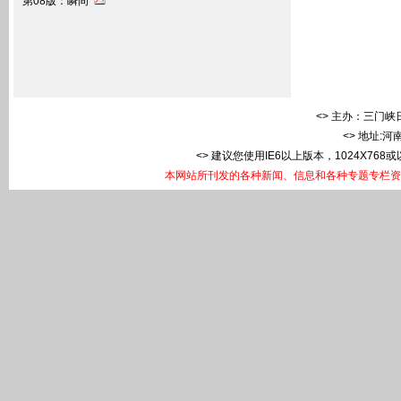
第08版：瞬间
<> 主办：三门峡日
<> 地址:
<> 建议您使用IE6以上版本，1024X768
本网站所刊发的各种新闻、信息和各种专题专栏资