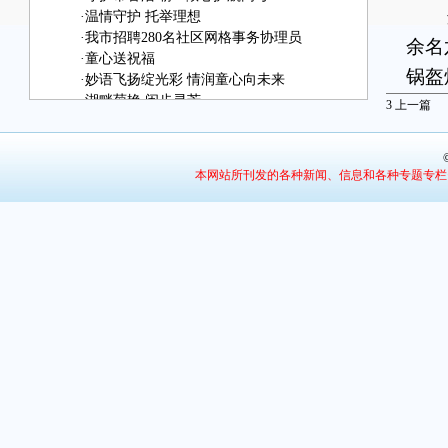
这
·
温情守护 托举理想
·
我市招聘280名社区网格事务协理员
余名
·
童心送祝福
锅盔
·
妙语飞扬绽光彩 情润童心向未来
·
湖畔菊艳 闲步寻芳
合不
3
上一篇
·
“巧手”烙馍队 “烙”出新生活
家各
起，
本网站所刊发的各种新闻、信息和各种专题专栏
东
变质
积累
空包
突破
一
忆，
一个