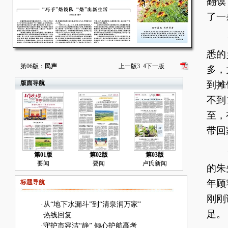
翻馍
了一
“
悉的
第06版：
民声
上一版
3
4
下一版
多，
版面导航
到摊
不到
至，
带回
“
第01版
第02版
第03版
要闻
要闻
卢氏新闻
的朱
年顾
标题导航
刚刚
·
从“地下水漏斗”到“清泉润万家”
足。
·
热线回复
·
守护市容洁“静” 倾心护航高考