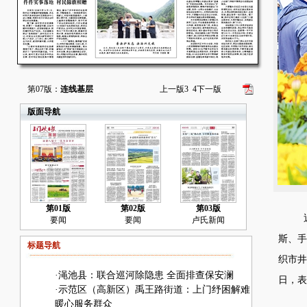
第07版：
连线基层
上一版
3
4
下一版
版面导航
第01版
第02版
第03版
近
要闻
要闻
卢氏新闻
斯、手
标题导航
织市井
·
渑池县：联合巡河除隐患 全面排查保安澜
日，
·
示范区（高新区）禹王路街道：上门纾困解难
暖心服务群众