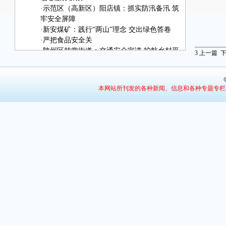
·
示范区（高新区）阳店镇：抓实防汛备汛 筑
牢安全屏障
·
新安煤矿：践行“两山”理念 交出绿色答卷
·
严把食品安全关
·
陕州区甘棠街道：交通安全宣讲 护航乡村平
3
上一篇
安
·
灵宝市川口镇：蟠桃飘香迎丰收 特色产业助
增收
本网站所刊发的各种新闻、信息和各种专题专栏
·
消夏音乐节 点亮夜生活
·
陕州区多会场联动举办高校毕业生招聘会
·
普法护生态 法治兴文旅
·
件件实事落地 村民锦旗相赠