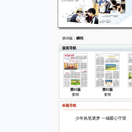
第08版：
瞬间
版面导航
第01版
第02版
要闻
要闻
标题导航
·
少年执笔逐梦 一城暖心守望