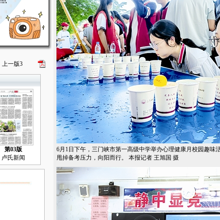
上一版
3
第03版
6月1日下午，三门峡市第一高级中学举办心理健康月校园趣味
卢氏新闻
甩掉备考压力，向阳而行。 本报记者 王旭国 摄