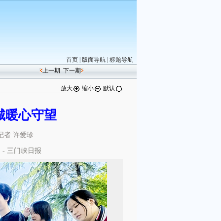
首页
|
版面导航
|
标题导航
上一期
下一期
放大
缩小
默认
城暖心守望
记者 许爱珍
网
- 三门峡日报