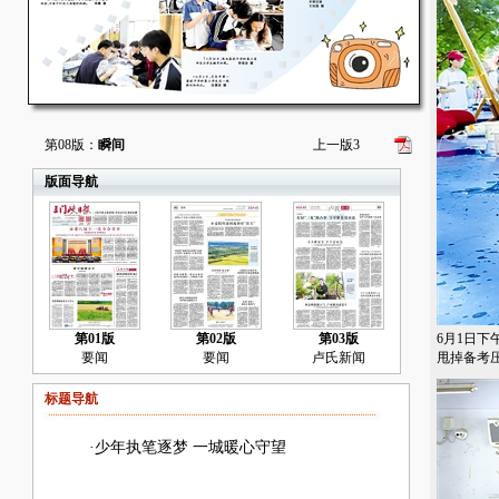
第08版：
瞬间
上一版
3
版面导航
第01版
第02版
第03版
6月1日
要闻
要闻
卢氏新闻
甩掉备考压
标题导航
·
少年执笔逐梦 一城暖心守望