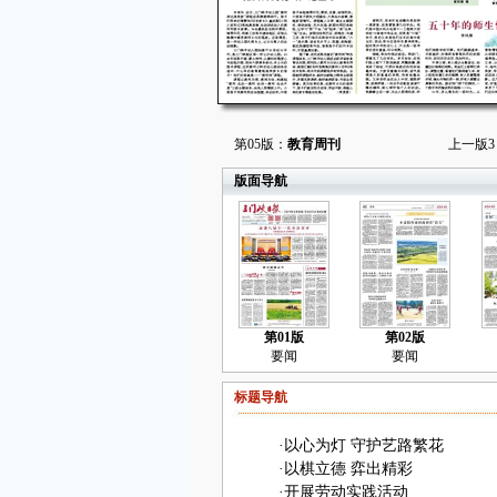
第05版：
教育周刊
上一版
3
版面导航
第01版
第02版
要闻
要闻
标题导航
·
以心为灯 守护艺路繁花
·
以棋立德 弈出精彩
·
开展劳动实践活动