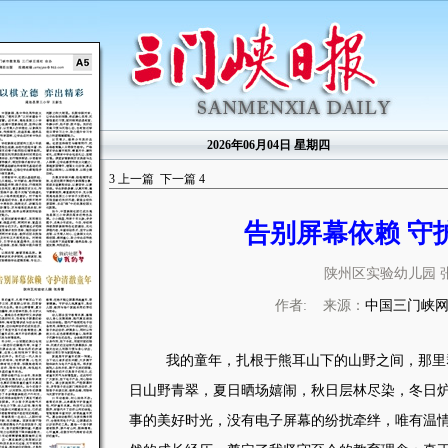
2026年06月04日 星期四
3
上一篇
下一篇
4
告别屏幕依赖 守
陕州区实验幼儿园 
作者: 来源：
中国三门峡
我的童年，扎根于熊耳山下的山野之间，那里
日山野青翠，夏日晒场嬉闹，秋日层林尽染，冬日
事的美好时光，没有电子屏幕的纷扰牵绊，唯有温