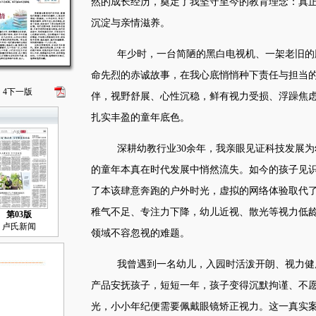
然的成长经历，奠定了我坚守至今的教育理念：真
沉淀与亲情滋养。
年少时，一台简陋的黑白电视机、一架老旧的
命先烈的赤诚故事，在我心底悄悄种下责任与担当
4
下一版
伴，视野舒展、心性沉稳，鲜有视力受损、浮躁焦
扎实丰盈的童年底色。
深耕幼教行业30余年，我亲眼见证科技发展为
的童年本真在时代发展中悄然流失。如今的孩子见
了本该肆意奔跑的户外时光，虚拟的网络体验取代
稚气不足、专注力下降，幼儿近视、散光等视力低
第03版
卢氏新闻
领域不容忽视的难题。
我曾遇到一名幼儿，入园时活泼开朗、视力健
产品安抚孩子，短短一年，孩子变得沉默拘谨、不
光，小小年纪便需要佩戴眼镜矫正视力。这一真实