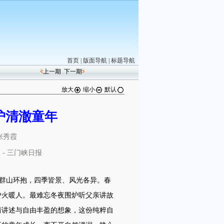
首页
|
版面导航
|
标题导航
上一期
下一期
放大
缩小
默认
护清澈童年
张秀霞
网
- 三门峡日报
群山环抱，四季皆景、风光各异。春
炉火暖人。最难忘冬夜围炉听父亲讲故
情讲述与自由丰盈的想象，这份纯粹自