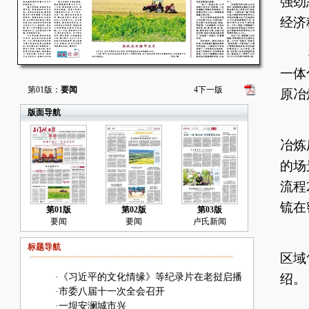
强劲
经济
机
一体
第01版：
要闻
4
下一版
原冶
版面导航
“
冶炼
的场
流程
锍在
第01版
第02版
第03版
要闻
要闻
卢氏新闻
“
标题导航
区域
·
《习近平的文化情缘》等纪录片在老挝启播
绍。
·
市委八届十一次全会召开
·
一坝安澜城市兴