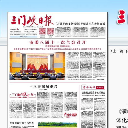
3
上一篇
编
《满
体化