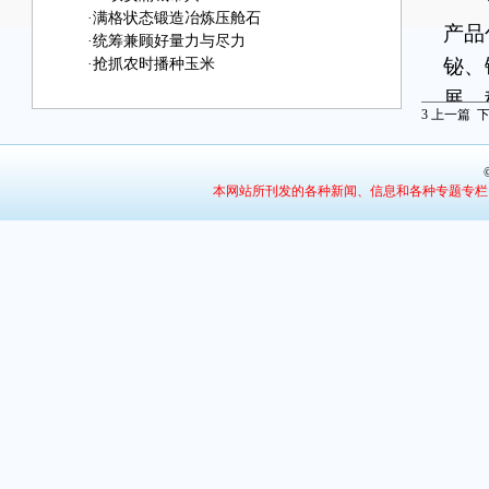
作
·
满格状态锻造冶炼压舱石
产品
·
统筹兼顾好量力与尽力
铋、
·
抢抓农时播种玉米
展、
3
上一篇
站
道：
本网站所刊发的各种新闻、信息和各种专题专栏
行、
统，
高
走上
几点
刺“
景象
穿