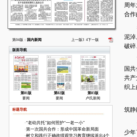
周年
合作
循
泥淖
第04版：
国内新闻
上一版
3
4
下一版
破碎
版面导航
面
国共
共产
织上
第01版
第02版
第03版
要闻
要闻
卢氏新闻
穿
筑静
标题导航
这
·
“老幼共托”如何照护“一老一小”
·
第一次国共合作：形成中国革命新局面
少年
·
树立和践行正确政绩观学习教育继续派出4个