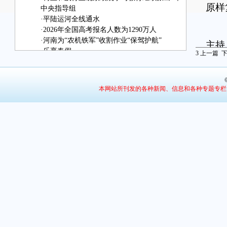
原样
中央指导组
·
平陆运河全线通水
1
·
2026年全国高考报名人数为1290万人
·
河南为“农机铁军”收割作业“保驾护航”
主持
·
乐享春假
3
上一篇
并通
·
新闻速览
·
三门峡检验检疫试验区投资建设有限责任公司
联俄
关于总经理拟聘任人选的公示
本网站所刊发的各种新闻、信息和各种专题专栏
国
此，
帝国
1
导五
人，
1
伐军