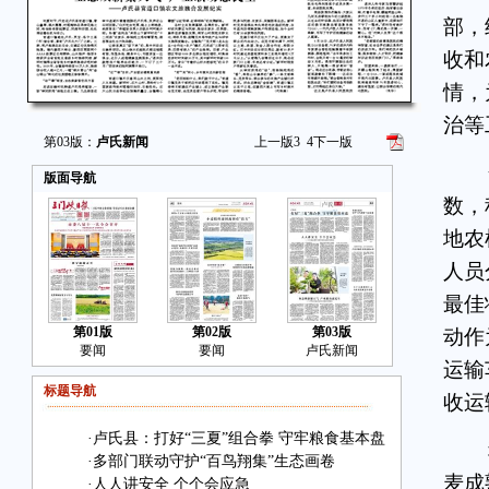
部，
收和
情，
治等
第03版：
卢氏新闻
上一版
3
4
下一版
合
版面导航
数，
地农
人员
最佳
第01版
第02版
第03版
动作
要闻
要闻
卢氏新闻
运输
标题导航
收运
·
卢氏县：打好“三夏”组合拳 守牢粮食基本盘
科
·
多部门联动守护“百鸟翔集”生态画卷
麦成
·
人人讲安全 个个会应急