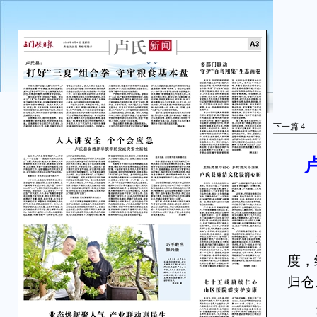
下一篇
4
本
度，
归仓
强