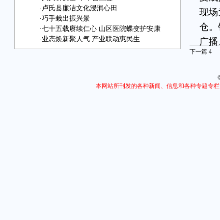
·
卢氏县廉洁文化浸润心田
现场
·
巧手栽出振兴景
仓。
·
七十五载赓续仁心 山区医院蝶变护安康
·
业态焕新聚人气 产业联动惠民生
广播
下一篇
4
户抢
拉机
农资
本网站所刊发的各种新闻、信息和各种专题专栏
严
秸秆
组干
制。
测，
时处
秸秆
烧”