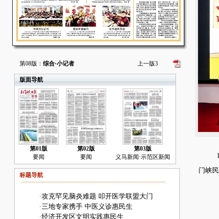
第08版：
综合·小记者
上一版
3
版面导航
第01版
第02版
第03版
1
要闻
要闻
义马新闻·示范区新闻
门峡民
标题导航
·
攻克罕见脑炎难题 叩开医学联盟大门
·
三地专家携手 中医义诊惠民生
·
经济开发区文明实践惠民生