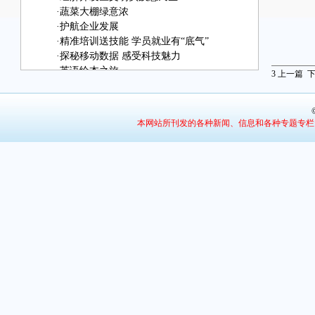
·
蔬菜大棚绿意浓
·
护航企业发展
·
精准培训送技能 学员就业有“底气”
·
探秘移动数据 感受科技魅力
·
英语绘本之旅
3
上一篇
·
我是一只幸福的白天鹅
·
体验年画拓印
·
“漫画”老师
本网站所刊发的各种新闻、信息和各种专题专栏
·
传承文化记忆
·
感受非遗魅力
·
动手趣味实验