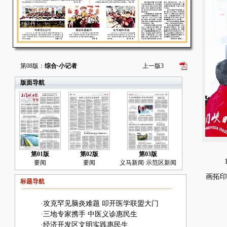
第08版：
综合·小记者
上一版
3
版面导航
第01版
第02版
第03版
1
要闻
要闻
义马新闻·示范区新闻
画拓印
标题导航
·
攻克罕见脑炎难题 叩开医学联盟大门
·
三地专家携手 中医义诊惠民生
·
经济开发区文明实践惠民生