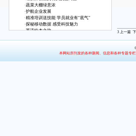
·
蔬菜大棚绿意浓
·
护航企业发展
·
精准培训送技能 学员就业有“底气”
·
探秘移动数据 感受科技魅力
·
英语绘本之旅
3
上一篇
·
我是一只幸福的白天鹅
·
体验年画拓印
·
“漫画”老师
本网站所刊发的各种新闻、信息和各种专题专栏
·
传承文化记忆
·
感受非遗魅力
·
动手趣味实验