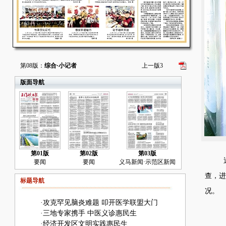
第08版：
综合·小记者
上一版
3
版面导航
第01版
第02版
第03版
近
要闻
要闻
义马新闻·示范区新闻
查，进
标题导航
况。
·
攻克罕见脑炎难题 叩开医学联盟大门
·
三地专家携手 中医义诊惠民生
·
经济开发区文明实践惠民生