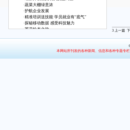
·
蔬菜大棚绿意浓
·
护航企业发展
·
精准培训送技能 学员就业有“底气”
·
探秘移动数据 感受科技魅力
·
英语绘本之旅
3
上一篇
·
我是一只幸福的白天鹅
·
体验年画拓印
·
“漫画”老师
本网站所刊发的各种新闻、信息和各种专题专栏
·
传承文化记忆
·
感受非遗魅力
·
动手趣味实验